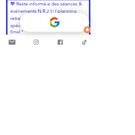
💙 Reste informé.e des séances & 
événements N R J ✨ ( planning, 
retraite, nouveautés, séances 
spéciales... )
Email
*
S'inscrire ✨
Oui, je souhaite m'inscrire
📲 Reste informé.e & reçois les ressources
& inspirations N R J ✨
Rejoins le groupe Whatsapp