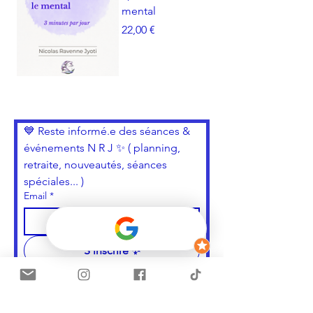
mental
Prix
22,00 €
💙 Reste informé.e des séances & 
événements N R J ✨ ( planning, 
retraite, nouveautés, séances 
spéciales... )
Email
*
S'inscrire ✨
Oui, je souhaite m'inscrire
📲 Reste informé.e & reçois les ressources