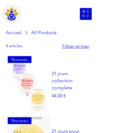
ME
Se connecter
NU
Accueil
All Products
4 articles
Filtrer et trier
Nouveau
21 jours
collection
complète
Prix
44,00 €
Nouveau
21 jours pour